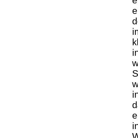
e
e
d
i
k
i
w
S
w
i
d
e
i
W