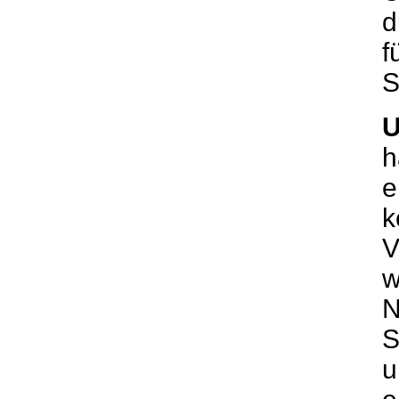
d
f
S
U
h
e
k
V
w
N
S
u