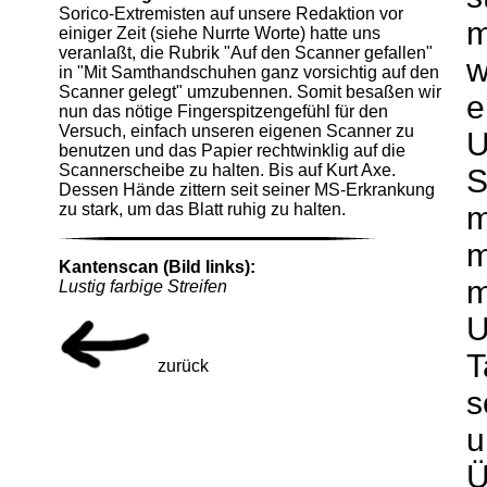
Sorico-Extremisten auf unsere Redaktion vor
m
einiger Zeit (siehe Nurrte Worte) hatte uns
veranlaßt, die Rubrik "Auf den Scanner gefallen"
w
in "Mit Samthandschuhen ganz vorsichtig auf den
Scanner gelegt" umzubennen. Somit besaßen wir
e
nun das nötige Fingerspitzengefühl für den
Versuch, einfach unseren eigenen Scanner zu
U
benutzen und das Papier rechtwinklig auf die
Scannerscheibe zu halten. Bis auf Kurt Axe.
S
Dessen Hände zittern seit seiner MS-Erkrankung
zu stark, um das Blatt ruhig zu halten.
m
m
Kantenscan (Bild links):
m
Lustig farbige Streifen
U
T
zurück
s
u
Ü