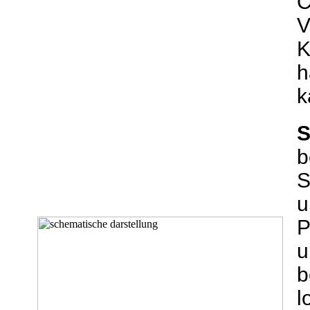
C
V
K
h
k
S
b
S
u
P
u
b
l