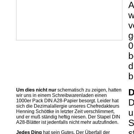
A
w
v
g
0
b
d
b
Um dies nicht nur
schematisch zu zeigen, hatten
wir uns in einem Schreibwarenladen einen
D
1000er Pack DIN A28-Papier besorgt. Leider hat
sich die Dezimalallergie unseres Chefredakteurs
u
Henning Schöttke in letzter Zeit verschlimmert,
und er muß ständig heftig niesen. Der Stapel DIN
S
A28-Blätter ist jedenfalls nicht mehr aufzufinden.
s
Jedes Ding
hat sein Gutes. Der Überfall der