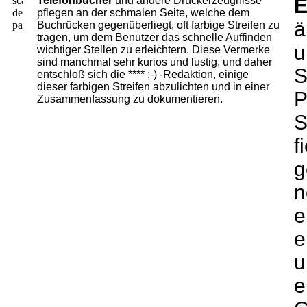
Telefonbücher
und andere Druckerzeugnisse
E
pflegen an der schmalen Seite, welche dem
ä
Buchrücken gegenüberliegt, oft farbige Streifen zu
tragen, um dem Benutzer das schnelle Auffinden
u
wichtiger Stellen zu erleichtern. Diese Vermerke
sind manchmal sehr kurios und lustig, und daher
S
entschloß sich die **** :-) -Redaktion, einige
dieser farbigen Streifen abzulichten und in einer
P
Zusammenfassung zu dokumentieren.
S
f
g
n
e
e
u
e