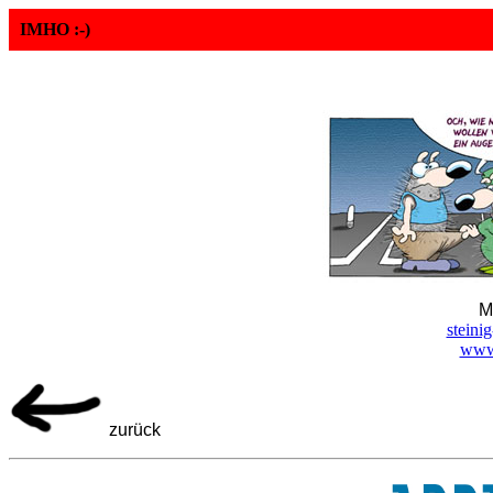
IMHO :-)
M
steini
www.
zurück