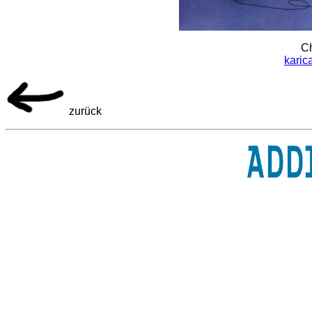
Ch
karic
zurück